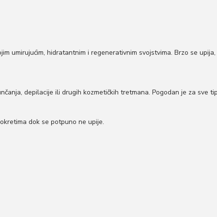
im umirujućim, hidratantnim i regenerativnim svojstvima. Brzo se upija, 
unčanja, depilacije ili drugih kozmetičkih tretmana. Pogodan je za sve tip
pokretima dok se potpuno ne upije.