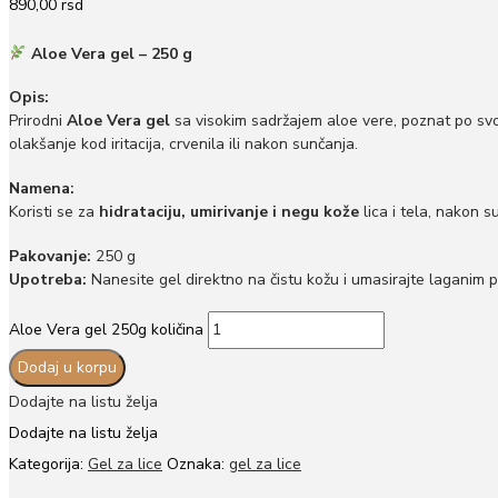
890,00
rsd
Aloe Vera gel – 250 g
Opis:
Prirodni
Aloe Vera gel
sa visokim sadržajem aloe vere, poznat po svoj
olakšanje kod iritacija, crvenila ili nakon sunčanja.
Namena:
Koristi se za
hidrataciju, umirivanje i negu kože
lica i tela, nakon s
Pakovanje:
250 g
Upotreba:
Nanesite gel direktno na čistu kožu i umasirajte laganim 
Aloe Vera gel 250g količina
Dodaj u korpu
Dodajte na listu želja
Dodajte na listu želja
Kategorija:
Gel za lice
Oznaka:
gel za lice