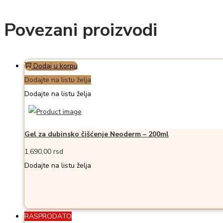
Povezani proizvodi
Dodaj u korpu
Dodajte na listu želja
Dodajte na listu želja
Gel za dubinsko čišćenje Neoderm – 200ml
1.690,00
rsd
Dodajte na listu želja
RASPRODATO