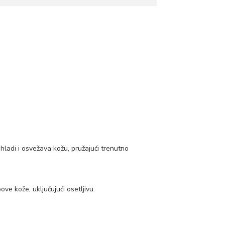
hladi i osvežava kožu, pružajući trenutno
ove kože, uključujući osetljivu.