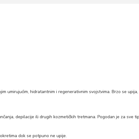
im umirujućim, hidratantnim i regenerativnim svojstvima. Brzo se upija, 
unčanja, depilacije ili drugih kozmetičkih tretmana. Pogodan je za sve tip
pokretima dok se potpuno ne upije.