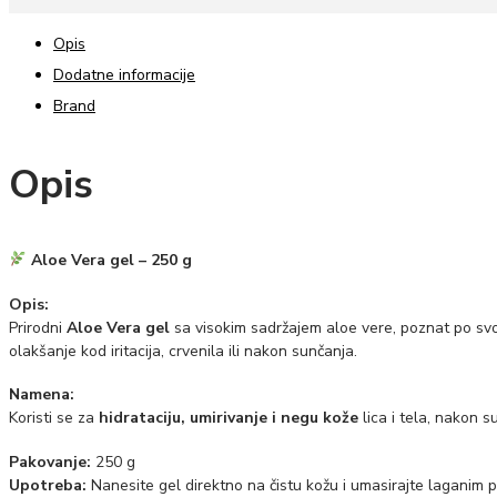
Opis
Dodatne informacije
Brand
Opis
Aloe Vera gel – 250 g
Opis:
Prirodni
Aloe Vera gel
sa visokim sadržajem aloe vere, poznat po svoj
olakšanje kod iritacija, crvenila ili nakon sunčanja.
Namena:
Koristi se za
hidrataciju, umirivanje i negu kože
lica i tela, nakon s
Pakovanje:
250 g
Upotreba:
Nanesite gel direktno na čistu kožu i umasirajte laganim 