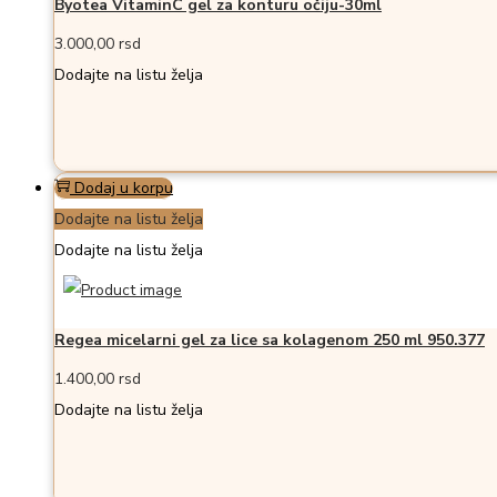
Byotea VitaminC gel za konturu očiju-30ml
3.000,00
rsd
Dodajte na listu želja
Dodaj u korpu
Dodajte na listu želja
Dodajte na listu želja
Regea micelarni gel za lice sa kolagenom 250 ml 950.377
1.400,00
rsd
Dodajte na listu želja