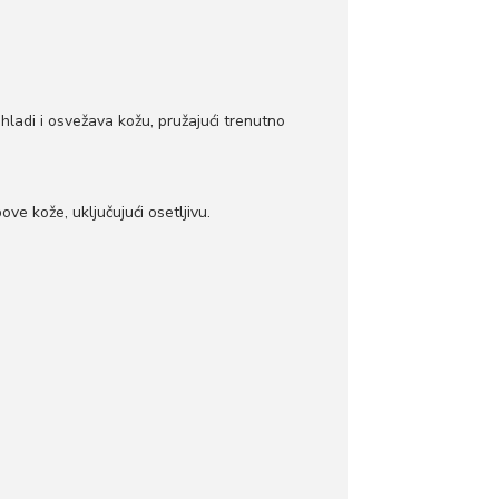
hladi i osvežava kožu, pružajući trenutno
ove kože, uključujući osetljivu.