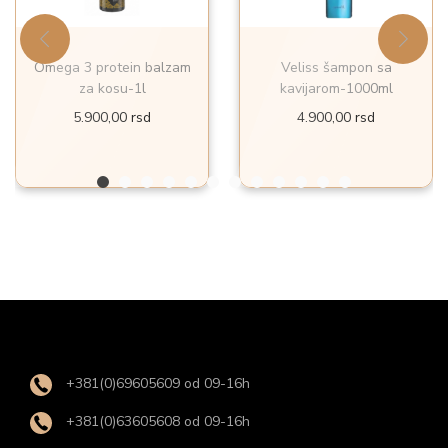
Omega 3 protein balzam
Veliss šampon sa
za kosu-1l
kavijarom-1000ml
5.900,00
rsd
4.900,00
rsd
+381(0)69605609 od 09-16h
+381(0)63605608 od 09-16h