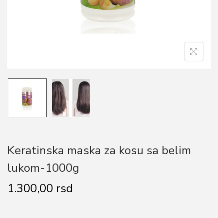
o
n
Keratinska maska za kosu sa belim
lukom-1000g
1.300,00
rsd