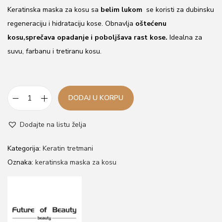
Keratinska maska za kosu sa
belim lukom
se koristi za dubinsku
regeneraciju i hidrataciju kose. Obnavlja
oštećenu
kosu,sprečava opadanje i poboljšava rast kose.
Idealna za
suvu, farbanu i tretiranu kosu.
DODAJ U KORPU
K
e
Dodajte na listu želja
r
a
Kategorija:
Keratin tretmani
t
Oznaka:
keratinska maska za kosu
i
n
s
k