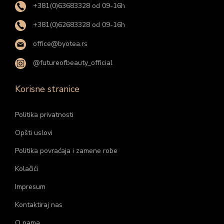
+381(0)63683328 od 09-16h
+381(0)62683328 od 09-16h
office@byotea.rs
@futureofbeauty_official
Korisne stranice
Politika privatnosti
Opšti uslovi
Politika povraćaja i zamene robe
Kolačići
Impresum
Kontaktiraj nas
O nama