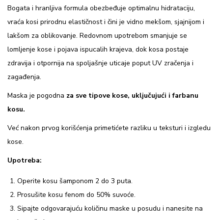
l
Bogata i hranljiva formula obezbeđuje optimalnu hidrataciju,
i
vraća kosi prirodnu elastičnost i čini je vidno mekšom, sjajnijom i
m
lakšom za oblikovanje. Redovnom upotrebom smanjuje se
l
lomljenje kose i pojava ispucalih krajeva, dok kosa postaje
u
zdravija i otpornija na spoljašnje uticaje poput UV zračenja i
k
zagađenja.
o
Maska je pogodna
za sve tipove kose, uključujući i farbanu
m
kosu.
-
Već nakon prvog korišćenja primetićete razliku u teksturi i izgledu
1
kose.
0
0
Upotreba:
0
Operite kosu šamponom 2 do 3 puta.
g
Prosušite kosu fenom do 50% suvoće.
k
Sipajte odgovarajuću količinu maske u posudu i nanesite na
o