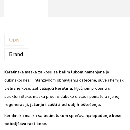
a
m
a
s
k
Opis
a
z
Brand
a
k
Keratinska maska za kosu sa
belim lukom
namenjena je
o
dubinskoj nezi i intenzivnom obnavljanju oštećene, suve i hemijski
s
tretirane kose. Zahvaljujući
keratinu,
ključnom proteinu u
u
strukturi dlake, maska prodire duboko u vlas i pomaže u njenoj
s
regeneraciji, jačanju i zaštiti od daljih oštećenja.
a
Keratinska maska sa
belim lukom
sprečavanja
opadanje kose i
b
poboljšava rast kose.
e