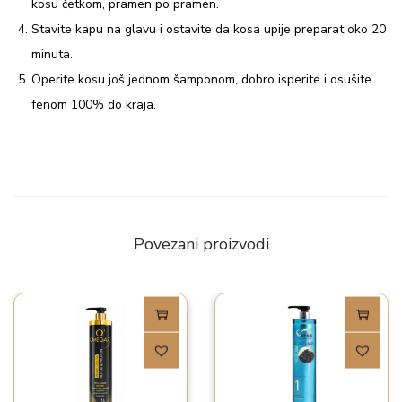
kosu četkom, pramen po pramen.
l
Stavite kapu na glavu i ostavite da kosa upije preparat oko 20
i
minuta.
č
Operite kosu još jednom šamponom, dobro isperite i osušite
i
fenom 100% do kraja.
n
a
Povezani proizvodi