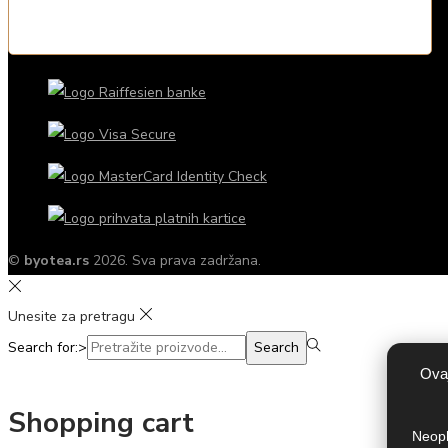
©
byotea.rs
2026. Sva prava zadržana.
Unesite za pretragu
Search for:>
Search
Ovaj
Shopping cart
Neoph