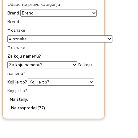
Odaberite pravu kategoriju
Brend
Brend
# oznake
# oznake
Za koju namenu?
Za koju
namenu?
Koji je tip?
Koji je tip?
Na stanju
Na rasprodaji
(77)