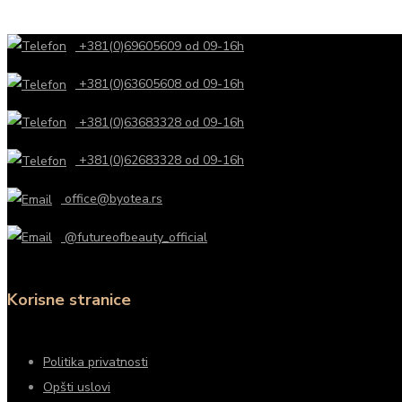
+381(0)69605609 od 09-16h
+381(0)63605608 od 09-16h
+381(0)63683328 od 09-16h
+381(0)62683328 od 09-16h
office@byotea.rs
@futureofbeauty_official
Korisne stranice
Politika privatnosti
Opšti uslovi