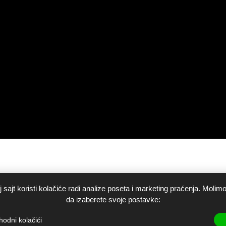
 sajt koristi kolačiće radi analize poseta i marketing praćenja. Molim
da izaberete svoje postavke:
odni kolačići