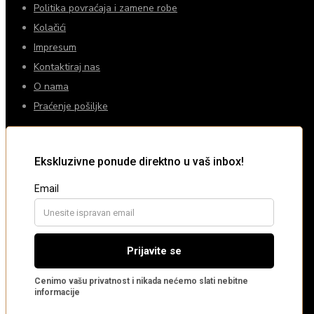
Politika povraćaja i zamene robe
Kolačići
Impresum
Kontaktiraj nas
O nama
Praćenje pošiljke