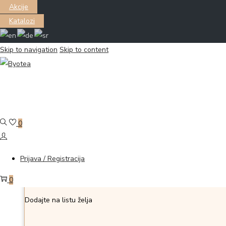
Akcije
Katalozi
Filter
Skip to navigation
Skip to content
Prikazano all 3 proizvoda
Pročitajte još
0
Dodajte na listu želja
Dodajte na listu želja
Prijava / Registracija
0
Profesionalna UV Led lampa za manikir model C8 plus
Dodajte na listu želja