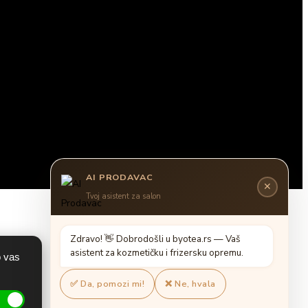
AI PRODAVAC
✕
Tvoj asistent za salon
Z
d
r
a
v
o
!

D
o
b
r
o
d
o
š
l
i
u
b
y
o
t
e
a
.
r
s
—
V
a
š
a
s
i
s
t
e
n
t
z
a
k
o
z
m
e
t
i
č
k
u
i
f
r
i
z
e
r
s
k
u
o
p
r
e
m
u
.
o vas
✅ Da, pomozi mi!
❌ Ne, hvala