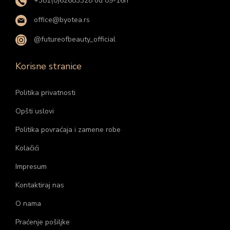
+381(0)62683328 od 09-16h
office@byotea.rs
@futureofbeauty_official
Korisne stranice
Politika privatnosti
Opšti uslovi
Politika povraćaja i zamene robe
Kolačići
Impresum
Kontaktiraj nas
O nama
Praćenje pošiljke