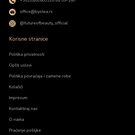
+381(0)62683328 od 09-16h
office@byotea.rs
@futureofbeauty_official
Korisne stranice
Politika privatnosti
Opšti uslovi
Politika povraćaja i zamene robe
Kolačići
Impresum
Kontaktiraj nas
O nama
Praćenje pošiljke