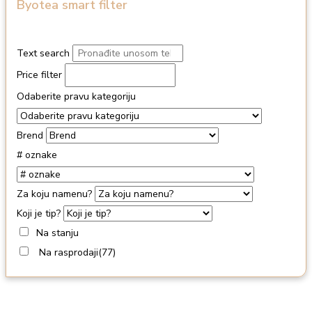
Byotea smart filter
Text search
Price filter
Odaberite pravu kategoriju
Brend
# oznake
Za koju namenu?
Koji je tip?
Na stanju
Na rasprodaji
(77)