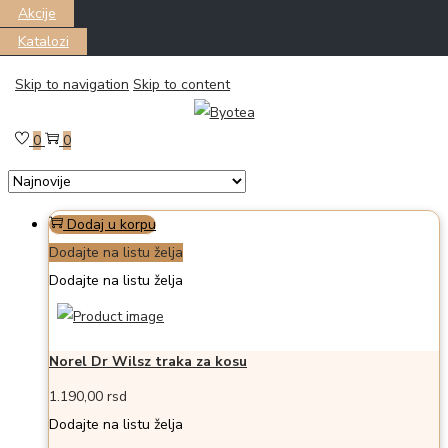
Akcije
Katalozi
Skip to navigation
Skip to content
Filter
Prikazano all 2 proizvoda
0
0
Dodaj u korpu
Dodajte na listu želja
Dodajte na listu želja
Norel Dr Wilsz traka za kosu
1.190,00
rsd
Dodajte na listu želja