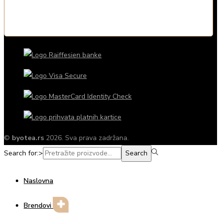
©
byotea.rs
2026. Sva prava zadržana.
Search for:>
Search
Naslovna
Brendovi