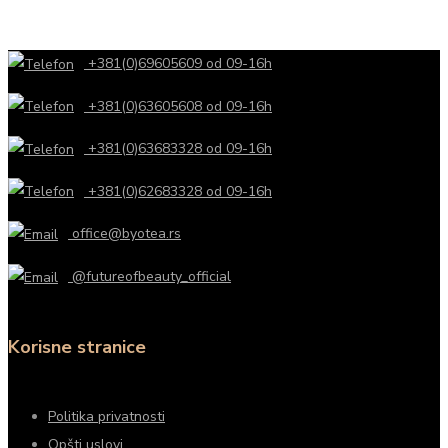
+381(0)69605609 od 09-16h
+381(0)63605608 od 09-16h
+381(0)63683328 od 09-16h
+381(0)62683328 od 09-16h
office@byotea.rs
@futureofbeauty_official
Korisne stranice
Politika privatnosti
Opšti uslovi