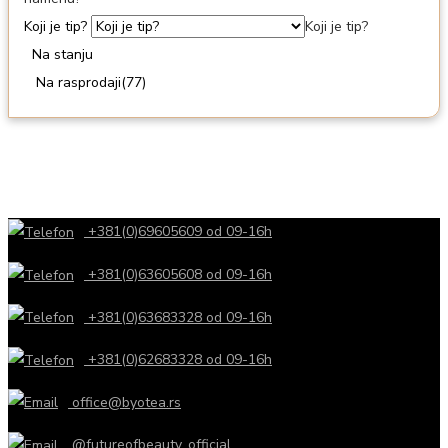
Koji je tip?
Koji je tip?
Na stanju
Na rasprodaji
(77)
+381(0)69605609 od 09-16h
+381(0)63605608 od 09-16h
+381(0)63683328 od 09-16h
+381(0)62683328 od 09-16h
office@byotea.rs
@futureofbeauty_official