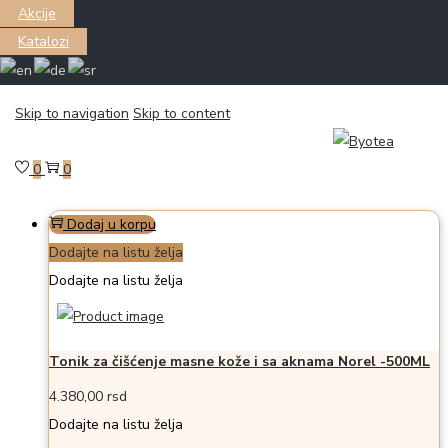
Akcije
Katalozi
Filter
Skip to navigation
Skip to content
Prikazano the single proizvod
0
0
Dodaj u korpu
Dodajte na listu želja
Dodajte na listu želja
Tonik za čišćenje masne kože i sa aknama Norel -500ML
4.380,00
rsd
Dodajte na listu želja