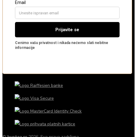
©
byotea.rs
2026. Sva prava zadržana.