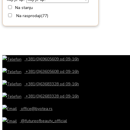
Na stanju
Na rasprodaji
(77)
+381(0)69605609 od 09-16h
+381(0)63605608 od 09-16h
+381(0)63683328 od 09-16h
+381(0)62683328 od 09-16h
office@byotea.rs
@futureofbeauty_official