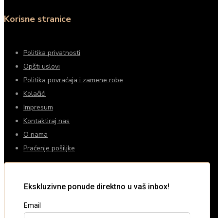
Korisne stranice
Politika privatnosti
Opšti uslovi
Politika povraćaja i zamene robe
Kolačići
Impresum
Kontaktiraj nas
O nama
Praćenje pošiljke