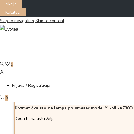
Akcije
Katalozi
Skip to navigation
Skip to content
Filter
Prikazano the single proizvod
0
Pročitajte još
Dodajte na listu želja
Dodajte na listu želja
Prijava / Registracija
0
Kozmetička stolna lampa polumesec model YL-ML-A730D
Dodajte na listu želja