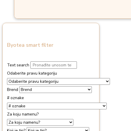
Byotea smart filter
Text search
Odaberite pravu kategoriju
Brend
# oznake
Za koju namenu?
Koji je tip?