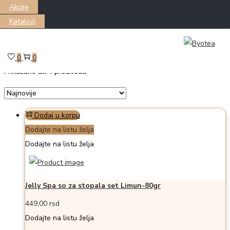
Akcije
Katalozi
Skip
Skip
Filter
to
to
0
0
Prikazano all 4 proizvoda
navigation
content
Dodaj u korpu
Dodajte na listu želja
Dodajte na listu želja
Jelly Spa so za stopala set Limun-80gr
449,00
rsd
Dodajte na listu želja