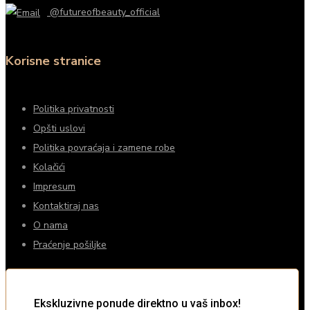
@futureofbeauty_official
Korisne stranice
Politika privatnosti
Opšti uslovi
Politika povraćaja i zamene robe
Kolačići
Impresum
Kontaktiraj nas
O nama
Praćenje pošiljke