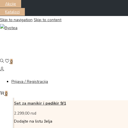
Akcije
Katalozi
Skip to navigation
Skip to content
Filter
Prikazano all 5 proizvoda
0
Dodaj u korpu
Dodajte na listu želja
Dodajte na listu želja
Prijava / Registracija
0
Set za manikir i pedikir 9/1
2.299,00
rsd
Dodajte na listu želja