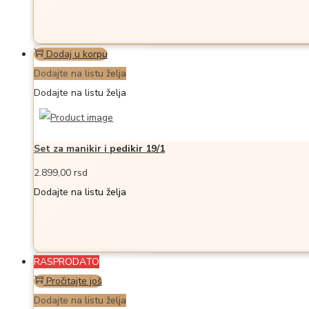
Dodaj u korpu
Dodajte na listu želja
Dodajte na listu želja
Set za manikir i pedikir 19/1
2.899,00
rsd
Dodajte na listu želja
RASPRODATO
Pročitajte još
Dodajte na listu želja