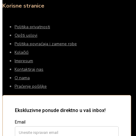
Korisne stranice
Politika privatnosti
Opšti uslovi
Politika povraćaja i zamene robe
Kolačići
Impresum
Kontaktiraj nas
O nama
Praćenje pošiljke