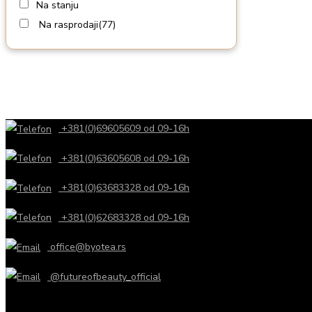
Na stanju
Na rasprodaji
(77)
+381(0)69605609 od 09-16h
+381(0)63605608 od 09-16h
+381(0)63683328 od 09-16h
+381(0)62683328 od 09-16h
office@byotea.rs
@futureofbeauty_official