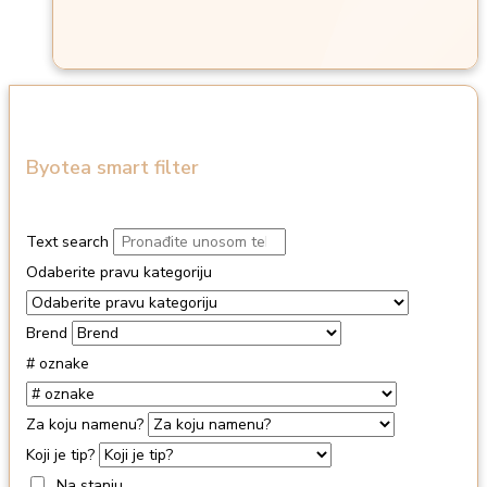
Byotea smart filter
Text search
Odaberite pravu kategoriju
Brend
# oznake
Za koju namenu?
Koji je tip?
Na stanju