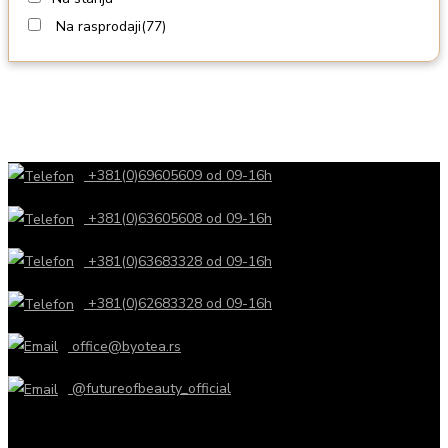
Na rasprodaji
(77)
+381(0)69605609 od 09-16h
+381(0)63605608 od 09-16h
+381(0)63683328 od 09-16h
+381(0)62683328 od 09-16h
office@byotea.rs
@futureofbeauty_official