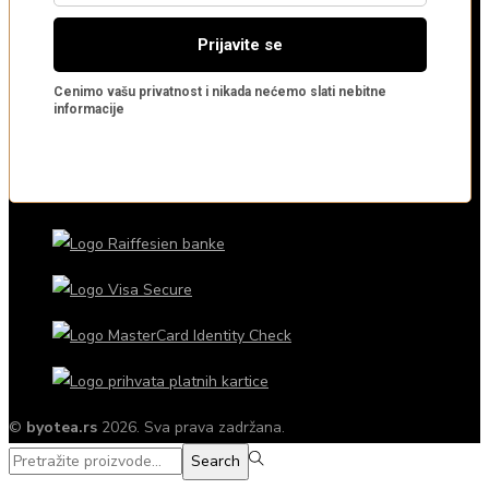
©
byotea.rs
2026. Sva prava zadržana.
Search
Search
for:>