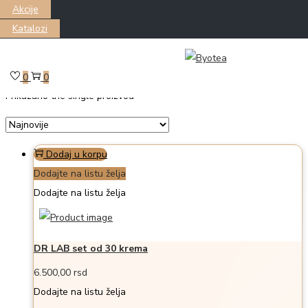
Akcije
Katalozi
Skip
Skip
Filter
to
to
0
0
Prikazano the single proizvod
navigation
content
Dodaj u korpu
Dodajte na listu želja
Dodajte na listu želja
DR LAB set od 30 krema
6.500,00
rsd
Dodajte na listu želja