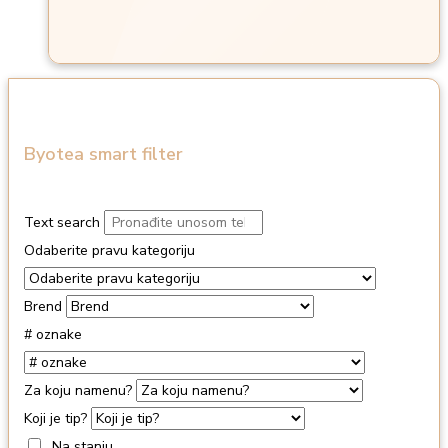
Byotea smart filter
Text search
Odaberite pravu kategoriju
Brend
# oznake
Za koju namenu?
Koji je tip?
Na stanju