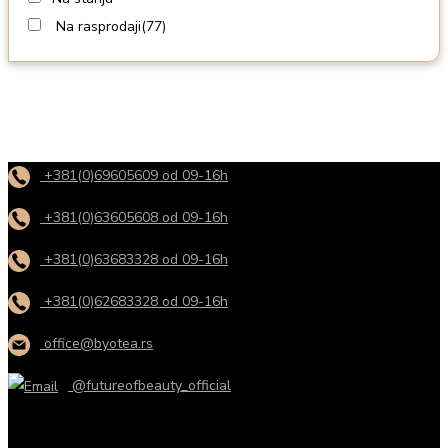
Na rasprodaji
(77)
+381(0)69605609 od 09-16h
+381(0)63605608 od 09-16h
+381(0)63683328 od 09-16h
+381(0)62683328 od 09-16h
office@byotea.rs
@futureofbeauty_official