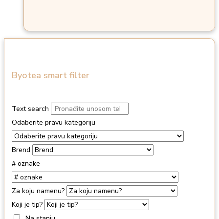
Byotea smart filter
Text search
Odaberite pravu kategoriju
Brend
# oznake
Za koju namenu?
Koji je tip?
Na stanju