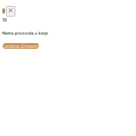
0
Prihvati sve
Odbij sve
Nema proizvoda u korpi.
Continue Shopping