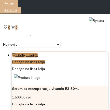
Akcije
Katalozi
Skip
Skip
Filter
to
to
0
0
Prikazano the single proizvod
navigation
content
Dodaj u korpu
Dodajte na listu želja
Dodajte na listu želja
Serum za mezoporaciju vitamin B3-30ml
1.500,00
rsd
Dodajte na listu želja