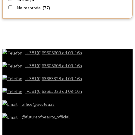
Na rasprodaji
(77)
+381(0)69605609 od 09-16h
+381(0)63605608 od 09-16h
+381(0)63683328 od 09-16h
+381(0)62683328 od 09-16h
office@byotea.rs
@futureofbeauty_official