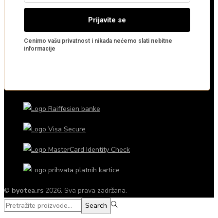
©
byotea.rs
2026. Sva prava zadržana.
Search
Search
for:>