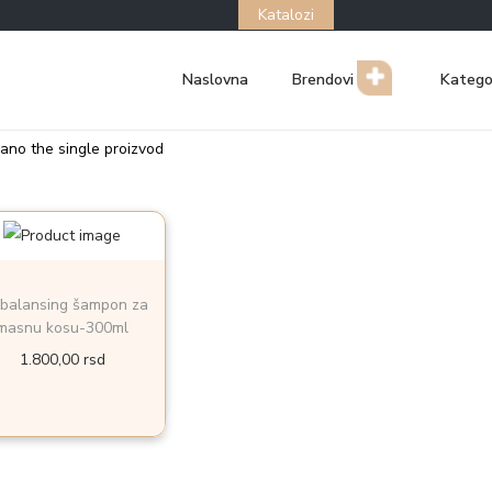
Katalozi
Naslovna
Brendovi
Katego
zano the single proizvod
balansing šampon za
masnu kosu-300ml
1.800,00
rsd