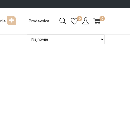
0
0
rije
Prodavnica