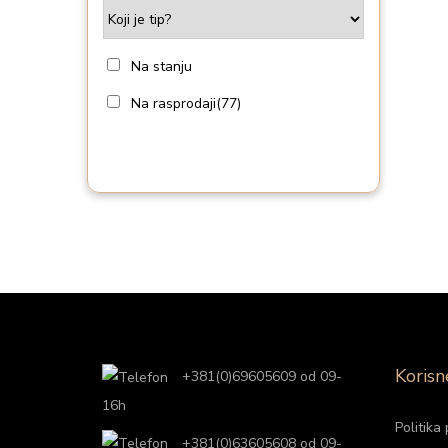
i
o
n
Na stanju
Na rasprodaji
(77)
Korisn
+381(0)69605609 od 09-
16h
Politika 
+381(0)63605608 od 09-