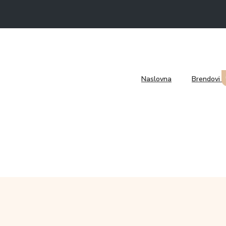
Naslovna
Brendovi
u biti izabrane na stranici proizvoda.