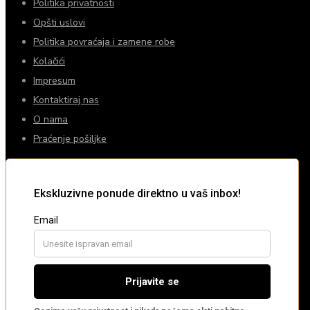
Politika privatnosti
Opšti uslovi
Politika povraćaja i zamene robe
Kolačići
Impresum
Kontaktiraj nas
O nama
Praćenje pošiljke