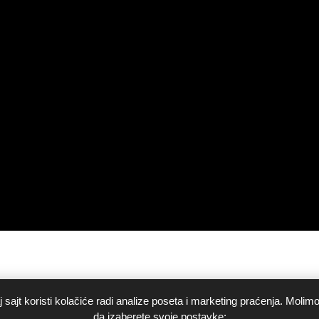
 sajt koristi kolačiće radi analize poseta i marketing praćenja. Molim
da izaberete svoje postavke: