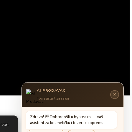
AI PRODAVAC
✕
Tvoj asistent za salon
Z
d
r
a
v
o
!

D
o
b
r
o
d
o
š
l
i
u
b
y
o
t
e
a
.
r
s
—
V
a
š
a
s
i
s
t
e
n
t
z
a
k
o
z
m
e
t
i
č
k
u
i
f
r
i
z
e
r
s
k
u
o
p
r
e
m
u
.
o vas