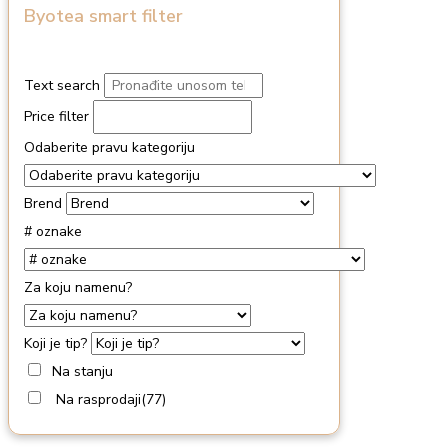
Byotea smart filter
Text search
Price filter
Odaberite pravu kategoriju
Brend
# oznake
Za koju namenu?
Koji je tip?
Na stanju
Na rasprodaji
(77)