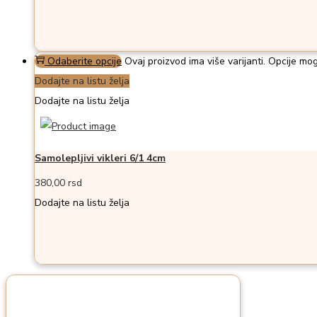
Odaberite opcije
Ovaj proizvod ima više varijanti. Opcije mog
Dodajte na listu želja
Dodajte na listu želja
Samolepljivi vikleri 6/1 4cm
380,00
rsd
Dodajte na listu želja