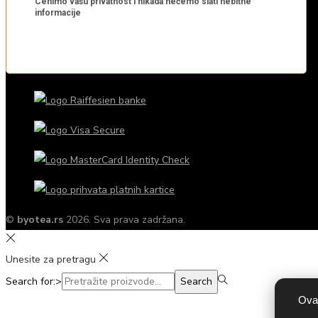
©
byotea.rs
2026. Sva prava zadržana.
Unesite za pretragu
Search for:>
Search
Ovaj