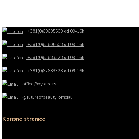
+381(0)69605609 od 09-16h
+381(0)63605608 od 09-16h
+381(0)63683328 od 09-16h
+381(0)62683328 od 09-16h
office@byotea.rs
@futureofbeauty_official
Korisne stranice