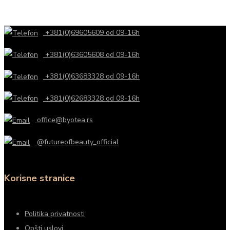
+381(0)69605609 od 09-16h
+381(0)63605608 od 09-16h
+381(0)63683328 od 09-16h
+381(0)62683328 od 09-16h
office@byotea.rs
@futureofbeauty_official
Korisne stranice
Politika privatnosti
Opšti uslovi