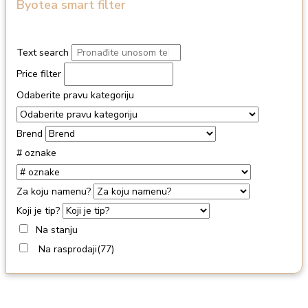
Byotea smart filter
Text search
Price filter
Odaberite pravu kategoriju
Brend
# oznake
Za koju namenu?
Koji je tip?
Na stanju
Na rasprodaji
(77)