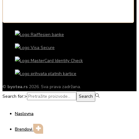
©
byotea.rs
2026. Sva prava zadržana.
Search for:>
Search
Naslovna
Brendovi