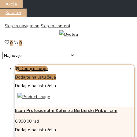
Akcije
Katalozi
Skip to navigation
Skip to content
Filter
Prikazano all 2 proizvoda
0
0
Dodaj u korpu
Dodajte na listu želja
Dodajte na listu želja
Eson Profesionalni Kofer za Berberski Pribor crni
6.990,00
rsd
Dodajte na listu želja