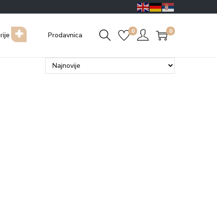
0
0
rije
Prodavnica