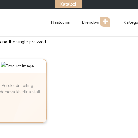
Katalozi
Naslovna
Brendovi
Katego
zano the single proizvod
Peroksidni piling
demova kiselina viali