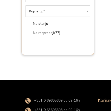
i
o
Koji je tip?
n
Na stanju
Na rasprodaji
(77)
Korisn
+381(0)69605609 od 09-16h
+381(0)63605608 od 09-16h