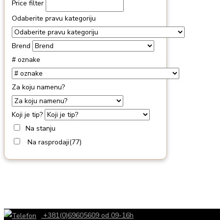
Price filter
Odaberite pravu kategoriju
Brend
# oznake
Za koju namenu?
Koji je tip?
Na stanju
Na rasprodaji
(77)
+381(0)69605609 od 09-16h