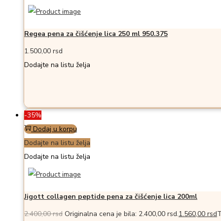
Regea pena za čišćenje lica 250 ml 950.375
1.500,00
rsd
Dodajte na listu želja
-35%
Dodaj u korpu
Dodajte na listu želja
Dodajte na listu želja
Jigott collagen peptide pena za čišćenje lica 200ml
2.400,00
rsd
Originalna cena je bila: 2.400,00 rsd.
1.560,00
rsd
T