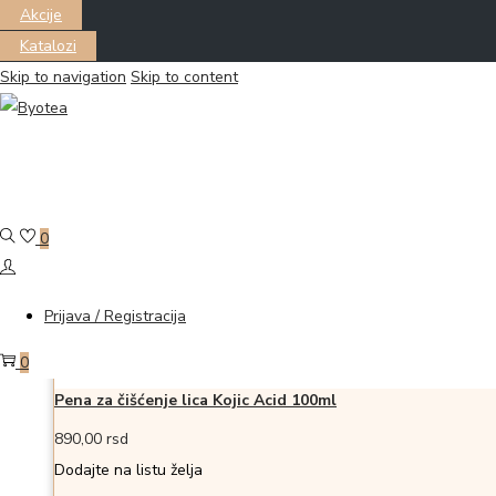
Akcije
Katalozi
Skip to navigation
Skip to content
Filter
Prikazano all 9 proizvoda
0
Dodaj u korpu
Dodajte na listu želja
Dodajte na listu želja
Prijava / Registracija
0
Pena za čišćenje lica Kojic Acid 100ml
890,00
rsd
Dodajte na listu želja