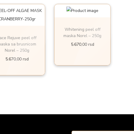
Whitening peel off
maska Norel – 250g
ace Rejuve peel off
aska sa brusnicom
5.670,00
rsd
Norel – 250g
5.670,00
rsd