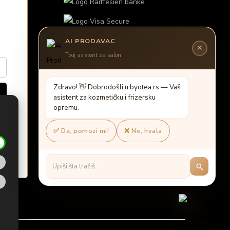
AI PRODAVAC
✕
Tvoj asistent za salon
Z
d
r
a
v
o
!

D
o
b
r
o
d
o
š
l
i
u
b
y
o
t
e
a
.
r
s
—
V
a
š
a
s
i
s
t
e
n
t
z
a
k
o
z
m
e
t
i
č
k
u
i
f
r
i
z
e
r
s
k
u
o
p
r
e
m
u
.
✅ Da, pomozi mi!
❌ Ne, hvala