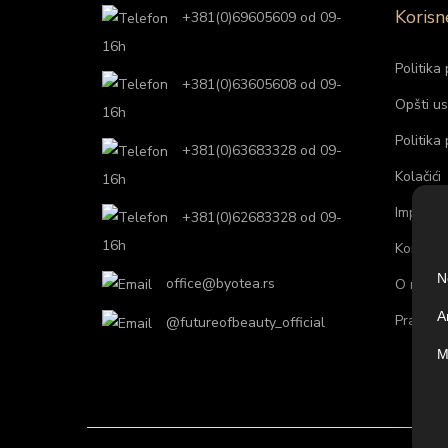
Korisn
+381(0)69605609 od 09-
16h
Politika 
+381(0)63605608 od 09-
Opšti us
16h
Politika
+381(0)63683328 od 09-
Kolačići
16h
Impresu
+381(0)62683328 od 09-
16h
Kontakti
N
office@byotea.rs
O nama
A
Praćenje
@futureofbeauty_official
M