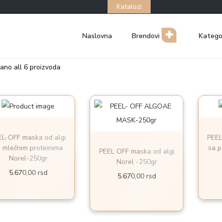
Katalozi
Naslovna
Brendovi
Katego
ano all 6 proizvoda
EL-OFF maska od algi
PEEL
 mlečnim proteinima
sa p
PEEL OFF maska od algi
Norel-250gr
Norel -250gr
5.670,00
rsd
5.670,00
rsd