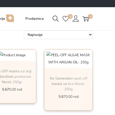
0
0
rije
Prodavnica
-OFF maska od algi
šeničnim proteinom
Re Generation peel off
Norel-250gr
maska za lice Norel-
250g
5.670,00
rsd
5.670,00
rsd