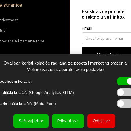
e stranice
privatnosti
lovi
 povraćaja i zamene robe
m
Ovaj sajt koristi kolačiće radi analize poseta i marketing praćenja.
Molimo vas da izaberete svoje postavke:
raj nas
eophodni kolačići
nalitički kolačići (Google Analytics, GTM)
 pošiljke
arketinški kolačići (Meta Pixel)
Sačuvaj izbor
Prihvati sve
Odbij sve