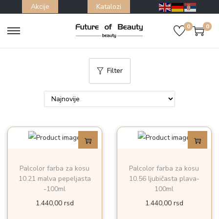
Akcije
Katalozi
0
0
S
S
k
k
i
i
Filter
p
p
t
t
o
o
n
c
a
o
v
n
i
t
Palcolor farba za kosu
Palcolor farba za kosu
g
e
10.21 malva pepeljasta
10.56 ljubičasta plava-
a
n
-100ml
100ml
t
t
1.440,00
rsd
1.440,00
rsd
i