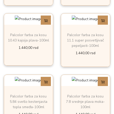
o
n
Palcolor farba za kosu
Palcolor farba za kosu
10.43 kajsija plava-100ml
11.1 super posvetljivač
pepeljasti-100ml
1.440,00
rsd
1.440,00
rsd
Palcolor farba za kosu
Palcolor farba za kosu
5.84 svetlo kestenjasta
7.8 srednje plava moka-
topla smeđa-100ml
100ml