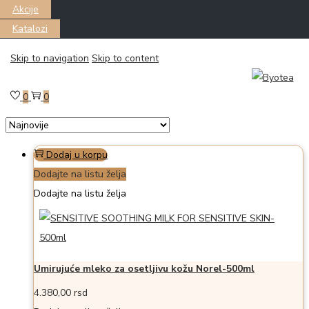
Akcije
Katalozi
Skip to navigation
Skip to content
Filter
Prikazano the single proizvod
0
0
Dodaj u korpu
Dodajte na listu želja
Dodajte na listu želja
Umirujuće mleko za osetljivu kožu Norel-500ml
4.380,00
rsd