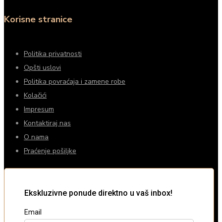
Korisne stranice
Politika privatnosti
Opšti uslovi
Politika povraćaja i zamene robe
Kolačići
Impresum
Kontaktiraj nas
O nama
Praćenje pošiljke