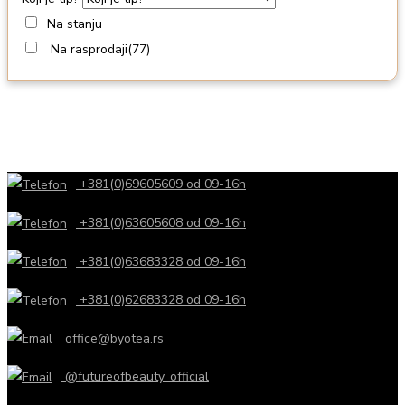
Na stanju
Na rasprodaji
(77)
+381(0)69605609 od 09-16h
+381(0)63605608 od 09-16h
+381(0)63683328 od 09-16h
+381(0)62683328 od 09-16h
office@byotea.rs
@futureofbeauty_official