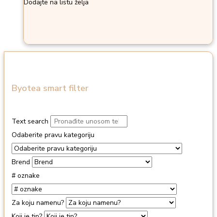
Dodajte na listu želja
Byotea smart filter
Text search
Odaberite pravu kategoriju
Brend
# oznake
Za koju namenu?
Koji je tip?