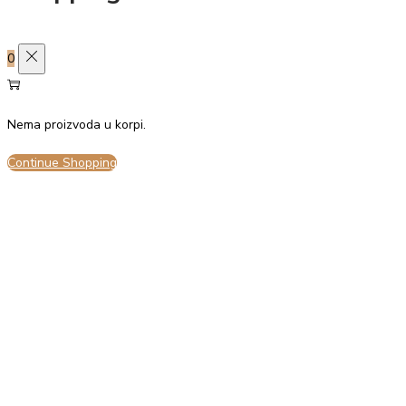
Sačuvaj izbor
0
Prihvati sve
Odbij sve
Nema proizvoda u korpi.
Continue Shopping