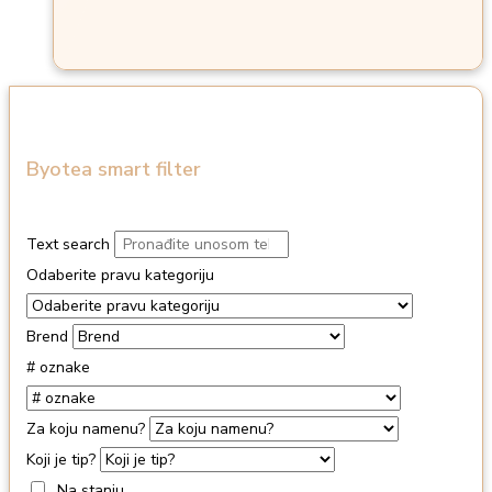
Byotea smart filter
Text search
Odaberite pravu kategoriju
Brend
# oznake
Za koju namenu?
Koji je tip?
Na stanju