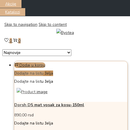
Akcije
Katalozi
Skip to navigation
Skip to content
Filter
Prikazano the single proizvod
0
0
Dodaj u korpu
Dodajte na listu želja
Dodajte na listu želja
Dorsh D5 mat vosak za kosu-150ml
890,00
rsd
Dodajte na listu želja