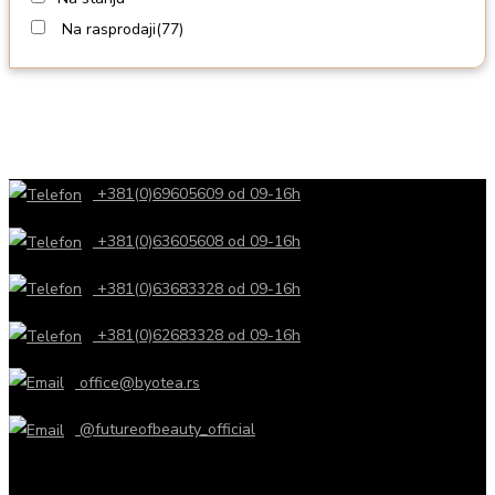
Na rasprodaji
(77)
+381(0)69605609 od 09-16h
+381(0)63605608 od 09-16h
+381(0)63683328 od 09-16h
+381(0)62683328 od 09-16h
office@byotea.rs
@futureofbeauty_official