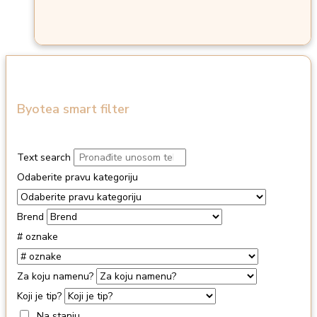
Byotea smart filter
Text search
Odaberite pravu kategoriju
Brend
# oznake
Za koju namenu?
Koji je tip?
Na stanju