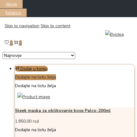
Akcije
Katalozi
Skip to navigation
Skip to content
Filter
Prikazano the single proizvod
0
0
Dodaj u korpu
Dodajte na listu želja
Dodajte na listu želja
Sleek maska za oblikovanje kose Palco-200ml
1.850,00
rsd
Dodajte na listu želja