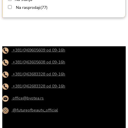
Na rasprodaji
(77)
+381(0)69605609 od 09-16h
+381(0)63605608 od 09-16h
+381(0)63683328 od 09-16h
+381(0)62683328 od 09-16h
office@byotea.rs
@futureofbeauty_official