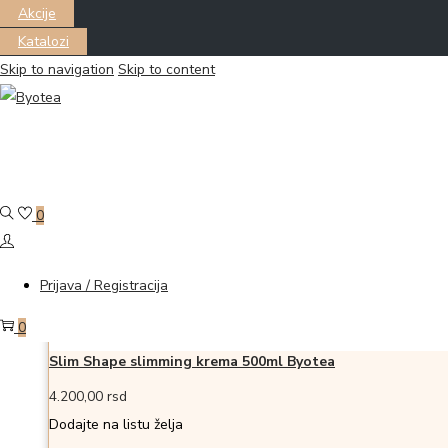
Akcije
Katalozi
Skip to navigation
Skip to content
Filter
Prikazano all 2 proizvoda
0
Dodaj u korpu
Dodajte na listu želja
Dodajte na listu želja
Prijava / Registracija
0
Slim Shape slimming krema 500ml Byotea
4.200,00
rsd
Dodajte na listu želja