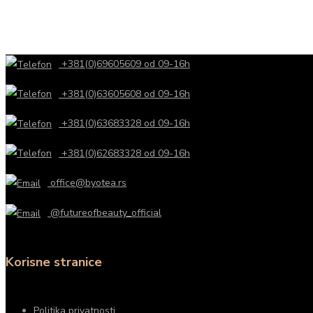
+381(0)69605609 od 09-16h
+381(0)63605608 od 09-16h
+381(0)63683328 od 09-16h
+381(0)62683328 od 09-16h
office@byotea.rs
@futureofbeauty_official
Korisne stranice
Politika privatnosti