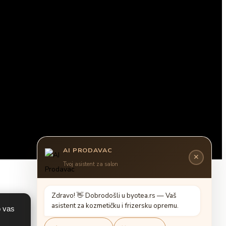
AI PRODAVAC
✕
Tvoj asistent za salon
Z
d
r
a
v
o
!

D
o
b
r
o
d
o
š
l
i
u
b
y
o
t
e
a
.
r
s
—
V
a
š
a
s
i
s
t
e
n
t
z
a
k
o
z
m
e
t
i
č
k
u
i
f
r
i
z
e
r
s
k
u
o
p
r
e
m
u
.
o vas