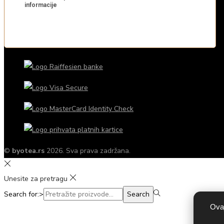
©
byotea.rs
2026. Sva prava zadržana.
Unesite za pretragu
Search for:>
Search
Ovaj