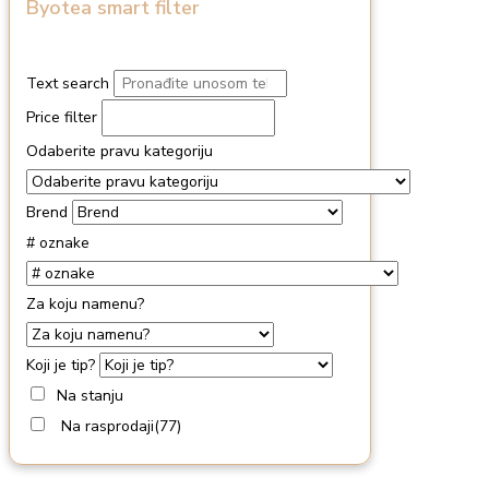
Byotea smart filter
Text search
Price filter
Odaberite pravu kategoriju
Brend
# oznake
Za koju namenu?
Koji je tip?
Na stanju
Na rasprodaji
(77)