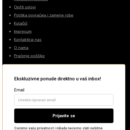
Opšti uslovi
Politika povraćaja i zamene robe
Kolačići
Impresum
Kontaktiraj nas
O nama
Praćenje pošiljke