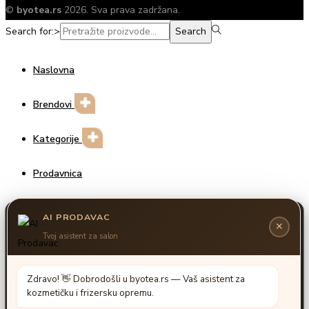
©
byotea.rs
2026. Sva prava zadržana.
Search for:>
Search
Naslovna
Brendovi
Kategorije
Prodavnica
Prijava / Registracija
Unesite za pretragu
Search for:>
Search