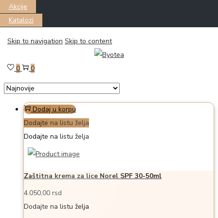
Akcije
Katalozi
Skip to navigation
Skip to content
Filter
Prikazano all 4 proizvoda
0
0
Dodaj u korpu
Dodajte na listu želja
Dodajte na listu želja
Zaštitna krema za lice Norel SPF 30-50ml
4.050,00
rsd
Dodajte na listu želja