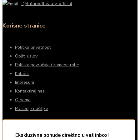
@futureofbeauty_official
Korisne stranice
Politika privatnosti
Opšti uslovi
Politika povraćaja i zamene robe
Kolačići
Impresum
Kontaktiraj nas
O nama
Praćenje pošiljke