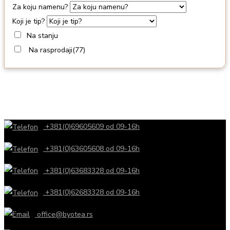
Za koju namenu?
Koji je tip?
Na stanju
Na rasprodaji
(77)
+381(0)69605609 od 09-16h
+381(0)63605608 od 09-16h
+381(0)63683328 od 09-16h
+381(0)62683328 od 09-16h
office@byotea.rs