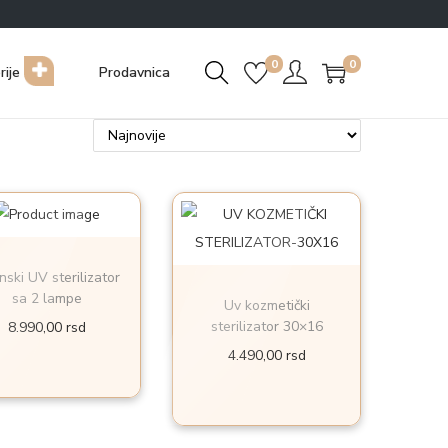
0
0
rije
Prodavnica
ski UV sterilizator
sa 2 lampe
Uv kozmetički
sterilizator 30×16
8.990,00
rsd
4.490,00
rsd