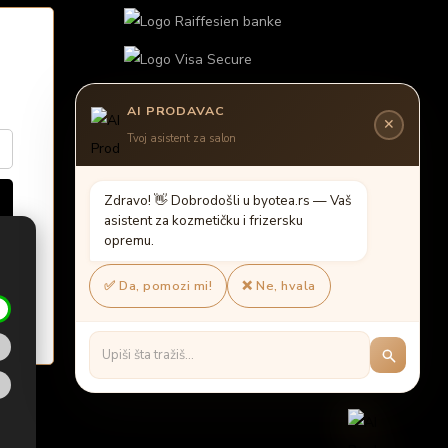
AI PRODAVAC
✕
Tvoj asistent za salon
Z
d
r
a
v
o
!

D
o
b
r
o
d
o
š
l
i
u
b
y
o
t
e
a
.
r
s
—
V
a
š
a
s
i
s
t
e
n
t
z
a
k
o
z
m
e
t
i
č
k
u
i
f
r
i
z
e
r
s
k
u
o
p
r
e
m
u
.
✅ Da, pomozi mi!
❌ Ne, hvala