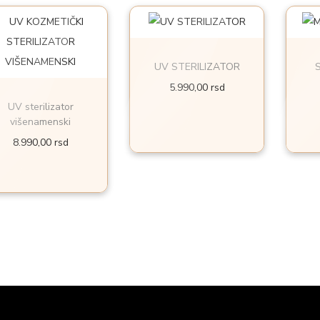
UV STERILIZATOR
S
5.990,00
rsd
UV sterilizator
višenamenski
8.990,00
rsd