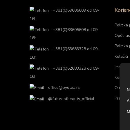
Korisn
+381(0)69605609 od 09-
16h
Politika 
+381(0)63605608 od 09-
Opšti us
16h
Politika
+381(0)63683328 od 09-
Kolačići
16h
Impresu
+381(0)62683328 od 09-
16h
Kontakti
office@byotea.rs
O nama
N
Praćenje
@futureofbeauty_official
A
M