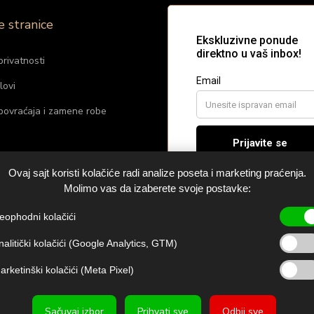
e stranice
privatnosti
lovi
 povraćaja i zamene robe
m
Ovaj sajt koristi kolačiće radi analize poseta i marketing praćenja.
raj nas
Molimo vas da izaberete svoje postavke:
eophodni kolačići
 pošiljke
nalitički kolačići (Google Analytics, GTM)
arketinški kolačići (Meta Pixel)
Sačuvaj izbor
Prihvati sve
Odbij sve