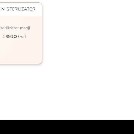
terilizator manji
4.990,00
rsd