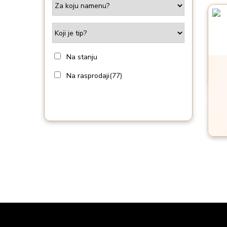
i
o
n
Na stanju
Na rasprodaji
(77)