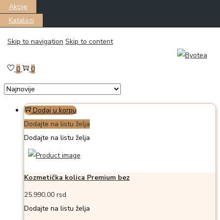
Akcije
Katalozi
Skip to navigation
Skip to content
Filter
Prikazano all 4 proizvoda
0
0
Dodaj u korpu
Dodajte na listu želja
Dodajte na listu želja
Kozmetička kolica Premium bez
25.990,00
rsd
Dodajte na listu želja