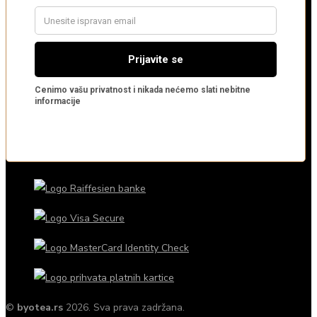
©
byotea.rs
2026. Sva prava zadržana.