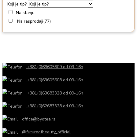
Koji je tip?
Na stanju
Na rasprodaji
(77)
+381(0)69605609 od 09-16h
+381(0)63605608 od 09-16h
+381(0)63683328 od 09-16h
+381(0)62683328 od 09-16h
office@byotea.rs
@futureofbeauty_official