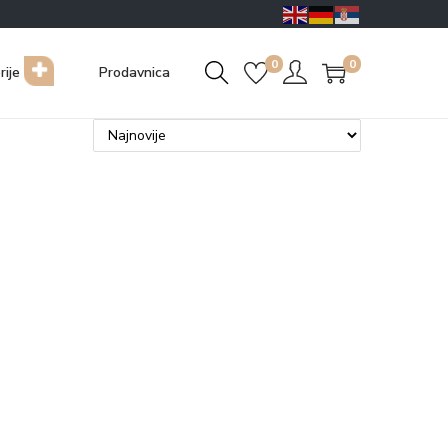
0
0
rije
Prodavnica