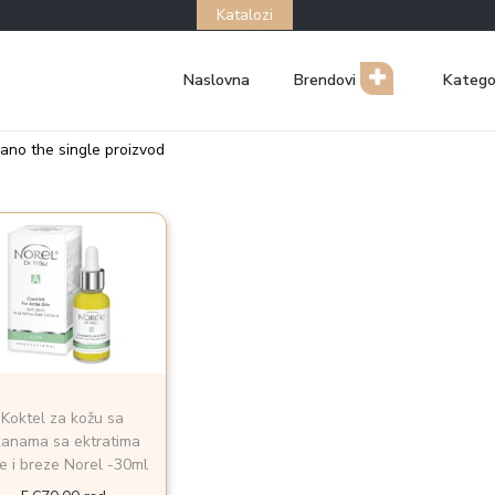
Katalozi
Naslovna
Brendovi
Katego
zano the single proizvod
Koktel za kožu sa
anama sa ektratima
e i breze Norel -30ml