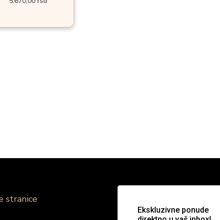
5.670,00
rsd
e stranice