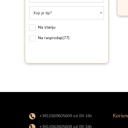
i
o
Koji je tip?
n
Na stanju
Na rasprodaji
(77)
Korisn
+381(0)69605609 od 09-16h
+381(0)63605608 od 09-16h