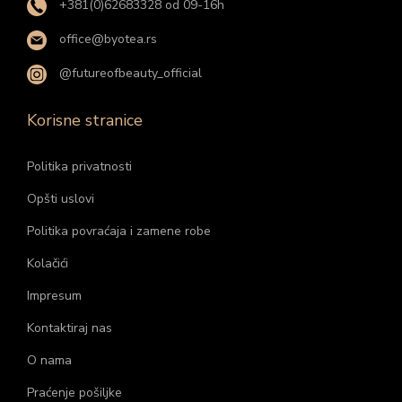
+381(0)62683328 od 09-16h
office@byotea.rs
@futureofbeauty_official
Korisne stranice
Politika privatnosti
Opšti uslovi
Politika povraćaja i zamene robe
Kolačići
Impresum
Kontaktiraj nas
O nama
Praćenje pošiljke