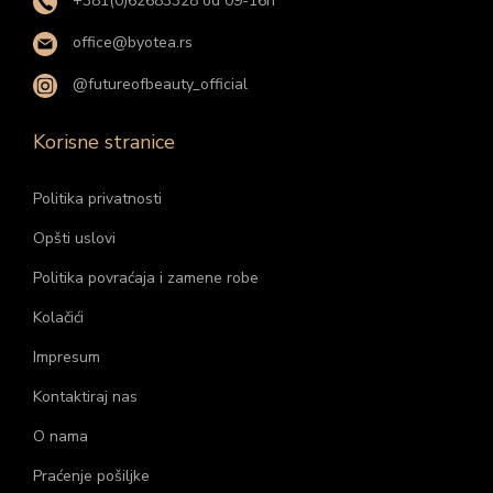
+381(0)62683328 od 09-16h
office@byotea.rs
@futureofbeauty_official
Korisne stranice
Politika privatnosti
Opšti uslovi
Politika povraćaja i zamene robe
Kolačići
Impresum
Kontaktiraj nas
O nama
Praćenje pošiljke