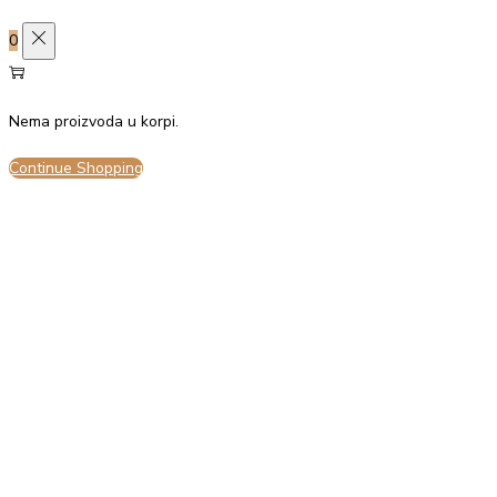
0
Prihvati sve
Odbij sve
Nema proizvoda u korpi.
Continue Shopping