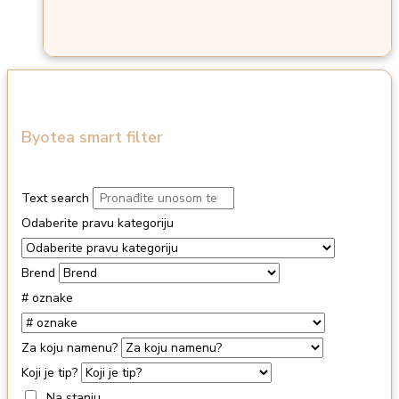
Byotea smart filter
Text search
Odaberite pravu kategoriju
Brend
# oznake
Za koju namenu?
Koji je tip?
Na stanju