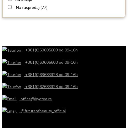
Na rasprodaji
(77)
+381(0)69605609 od 09-16h
+381(0)63605608 od 09-16h
+381(0)63683328 od 09-16h
+381(0)62683328 od 09-16h
office@byotea.rs
@futureofbeauty_official