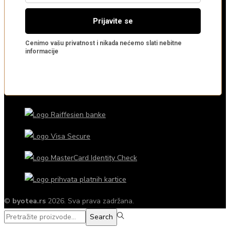
©
byotea.rs
2026. Sva prava zadržana.
Search
Search
for:>