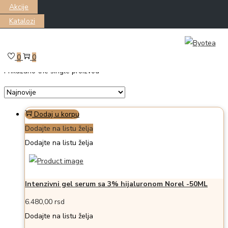
Akcije
Katalozi
Skip
Skip
Filter
to
to
0
0
Prikazano the single proizvod
navigation
content
Dodaj u korpu
Dodajte na listu želja
Dodajte na listu želja
Intenzivni gel serum sa 3% hijaluronom Norel -50ML
6.480,00
rsd
Dodajte na listu želja