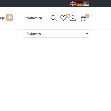
0
0
rije
Prodavnica