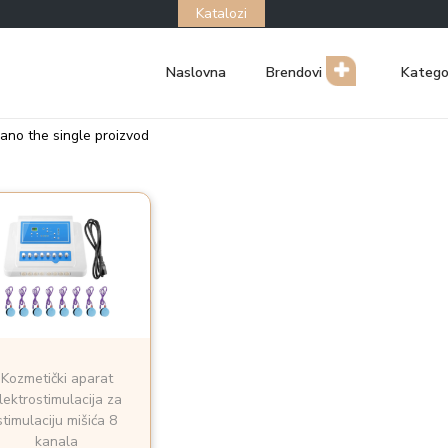
Katalozi
Naslovna
Brendovi
Katego
zano the single proizvod
Kozmetički aparat
lektrostimulacija za
stimulaciju mišića 8
kanala