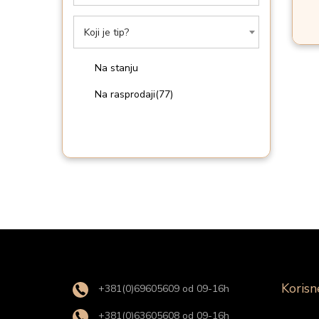
i
o
Koji je tip?
n
Na stanju
Na rasprodaji
(77)
Korisn
+381(0)69605609 od 09-16h
+381(0)63605608 od 09-16h