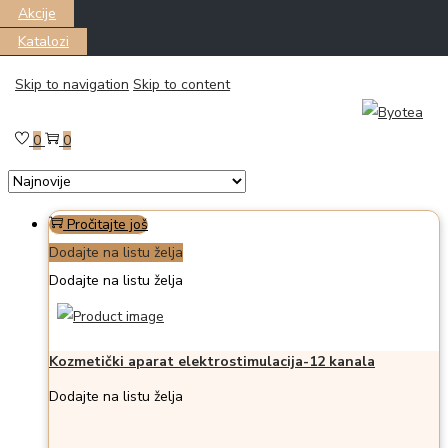
Akcije
Katalozi
Skip to navigation
Skip to content
Filter
Prikazano the single proizvod
0
0
Pročitajte još
Dodajte na listu želja
Dodajte na listu želja
Kozmetički aparat elektrostimulacija-12 kanala
Dodajte na listu želja