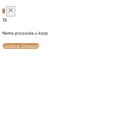
0
Prihvati sve
Odbij sve
Nema proizvoda u korpi.
Continue Shopping