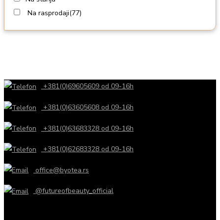
Na rasprodaji
(77)
+381(0)69605609 od 09-16h
+381(0)63605608 od 09-16h
+381(0)63683328 od 09-16h
+381(0)62683328 od 09-16h
office@byotea.rs
@futureofbeauty_official