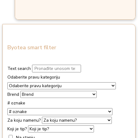
Byotea smart filter
Text search
Odaberite pravu kategoriju
Brend
# oznake
Za koju namenu?
Koji je tip?
Na stanju