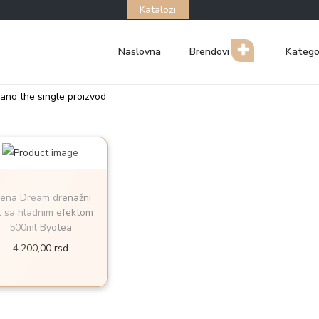
Katalozi
Naslovna
Brendovi
Katego
zano the single proizvod
ena Dream drenažni
l sa hladnim efektom
500ml Byotea
4.200,00
rsd