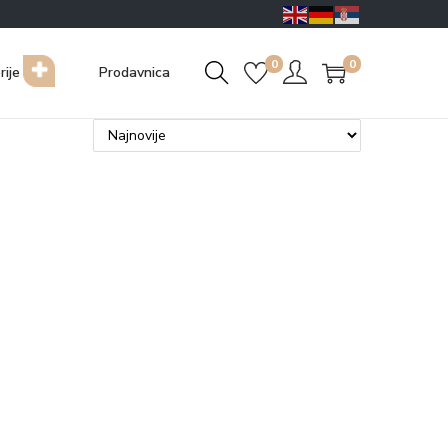
0
0
rije
Prodavnica