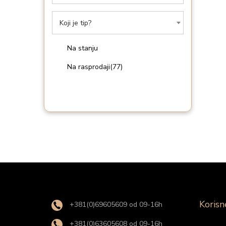
i
o
Koji je tip?
n
Na stanju
Na rasprodaji
(77)
Korisn
+381(0)69605609 od 09-16h
+381(0)63605608 od 09-16h