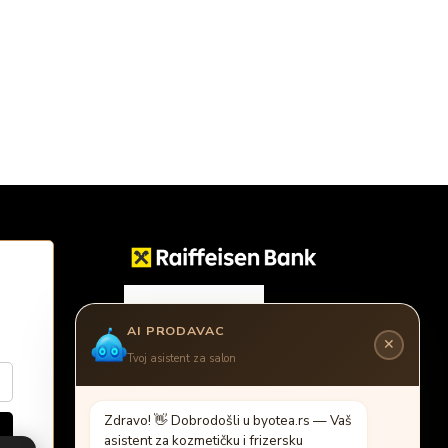
E
AI PRODAVAC
✕
Tvoj asistent za salon
Z
d
r
a
v
o
!

D
o
b
r
o
d
o
š
l
i
u
b
y
o
t
e
a
.
r
s
—
V
a
š
a
s
i
s
t
e
n
t
z
a
k
o
z
m
e
t
i
č
k
u
i
f
r
i
z
e
r
s
k
u