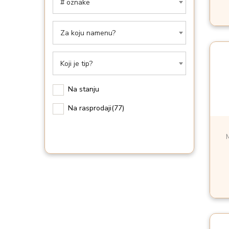
i
# oznake
o
n
Za koju namenu?
Koji je tip?
Na stanju
Na rasprodaji
(77)
M