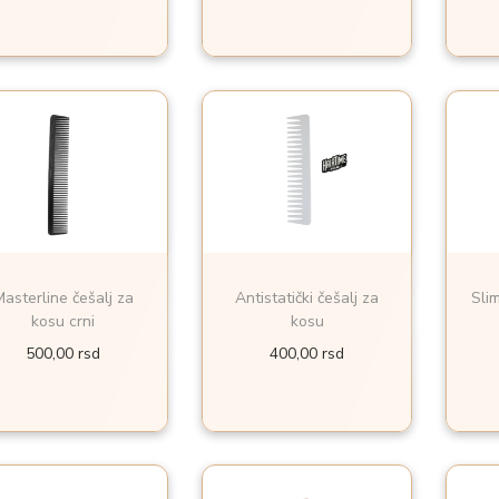
asterline češalj za
Antistatički češalj za
Sli
kosu crni
kosu
500,00
rsd
400,00
rsd