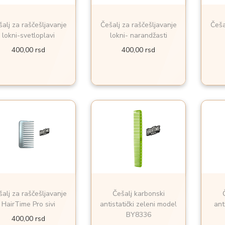
alj za raščešljavanje
Češalj za raščešljavanje
Češa
lokni-svetloplavi
lokni- narandžasti
400,00
rsd
400,00
rsd
alj za raščešljavanje
Češalj karbonski
HairTime Pro sivi
antistatički zeleni model
ant
BY8336
400,00
rsd