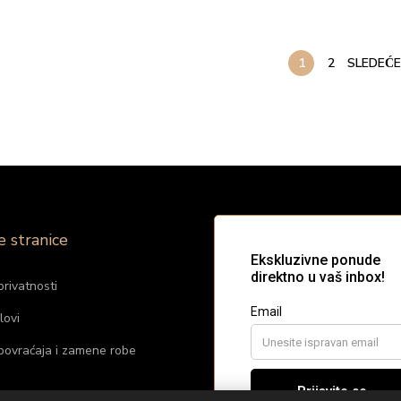
1
2
SLEDEĆ
e stranice
privatnosti
lovi
 povraćaja i zamene robe