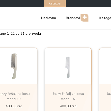
Katalozi
Naslovna
Brendovi
Katego
zano
1
–
22
od 31 proizvoda
azzy češalj za kosu
Jazzy češalj za kosu
Ja
model 03
model 02
400,00
rsd
400,00
rsd