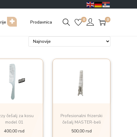
0
0
rije
Prodavnica
zzy češalj za kosu
Profesionalni frizerski
model 01
češalj MASTER-beli
400,00
rsd
500,00
rsd