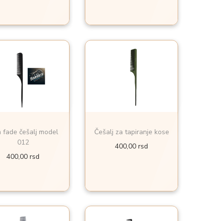
m fade češalj model
Češalj za tapiranje kose
012
400,00
rsd
400,00
rsd