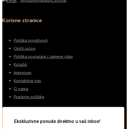
@futureofbeauty_official
Korisne stranice
Politika privatnosti
Opšti uslovi
Politika povraćaja i zamene robe
Kolačići
Impresum
Kontaktiraj nas
O nama
Praćenje pošiljke