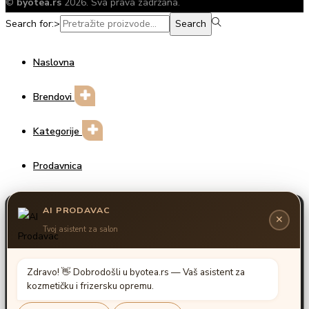
©
byotea.rs
2026. Sva prava zadržana.
Search for:>
Search
Naslovna
Brendovi
Kategorije
Prodavnica
Prijava / Registracija
Unesite za pretragu
Search for:>
Search