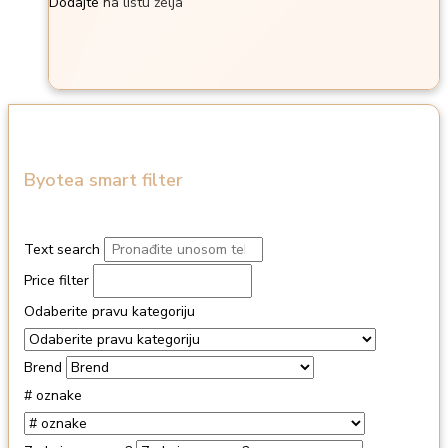
Dodajte na listu želja
Byotea smart filter
Text search
Price filter
Odaberite pravu kategoriju
Brend
# oznake