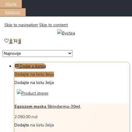
Akcije
Katalozi
Skip to navigation
Skip to content
Filter
Prikazano all 10 proizvoda
0
0
Dodaj u korpu
Dodajte na listu želja
Dodajte na listu želja
Egzozom maska Skinderma-30ml
2.050,00
rsd
Dodajte na listu želja