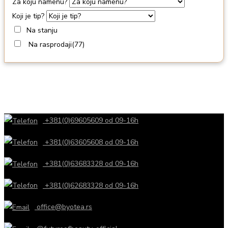
Za koju namenu?
Koji je tip?
Na stanju
Na rasprodaji
(77)
+381(0)69605609 od 09-16h
+381(0)63605608 od 09-16h
+381(0)63683328 od 09-16h
+381(0)62683328 od 09-16h
office@byotea.rs