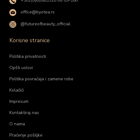
+381(0)62683328 od 09-16h
office@byotea.rs
@futureofbeauty_official
Korisne stranice
Politika privatnosti
Opšti uslovi
Politika povraćaja i zamene robe
Kolačići
Impresum
Kontaktiraj nas
O nama
Praćenje pošiljke