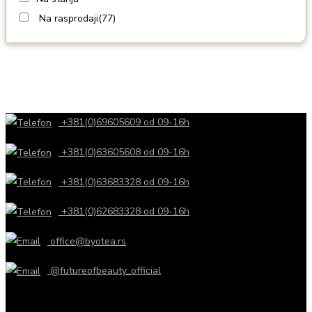
Na rasprodaji
(77)
+381(0)69605609 od 09-16h
+381(0)63605608 od 09-16h
+381(0)63683328 od 09-16h
+381(0)62683328 od 09-16h
office@byotea.rs
@futureofbeauty_official