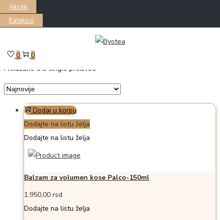
Akcije
Katalozi
Skip
Skip
Filter
to
to
0
0
Prikazano the single proizvod
navigation
content
Dodaj u korpu
Dodajte na listu želja
Dodajte na listu želja
Balzam za volumen kose Palco-150ml
1.950,00
rsd
Dodajte na listu želja