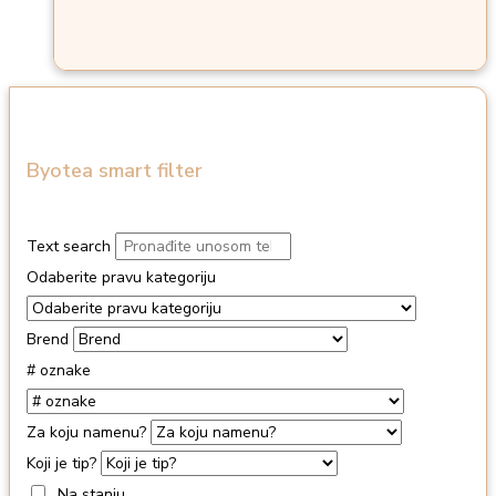
Byotea smart filter
Text search
Odaberite pravu kategoriju
Brend
# oznake
Za koju namenu?
Koji je tip?
Na stanju