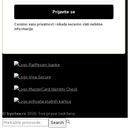
©
byotea.rs
2026. Sva prava zadržana.
Search
Search
for:>