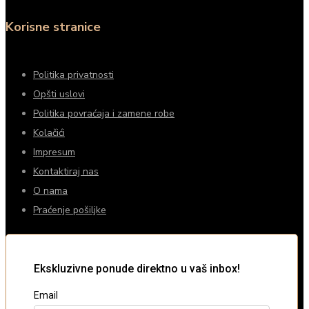
Korisne stranice
Politika privatnosti
Opšti uslovi
Politika povraćaja i zamene robe
Kolačići
Impresum
Kontaktiraj nas
O nama
Praćenje pošiljke