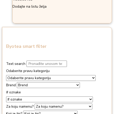
Dodajte na listu želja
Byotea smart filter
Text search
Odaberite pravu kategoriju
Brend
# oznake
Za koju namenu?
Koji je tip?