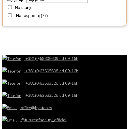
Na stanju
Na rasprodaji
(77)
+381(0)69605609 od 09-16h
+381(0)63605608 od 09-16h
+381(0)63683328 od 09-16h
+381(0)62683328 od 09-16h
office@byotea.rs
@futureofbeauty_official