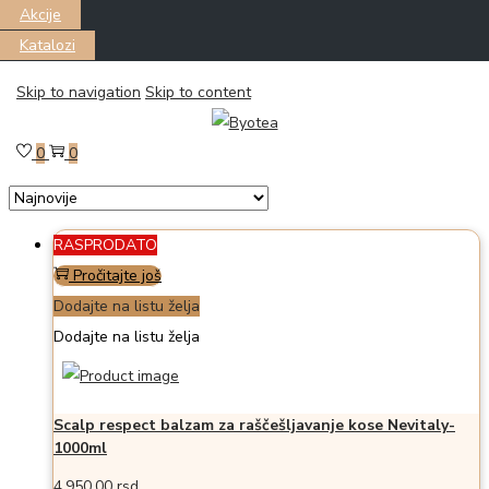
Akcije
Katalozi
Skip to navigation
Skip to content
Filter
Prikazano the single proizvod
0
0
RASPRODATO
Pročitajte još
Dodajte na listu želja
Dodajte na listu želja
Scalp respect balzam za raščešljavanje kose Nevitaly-
1000ml
4.950,00
rsd