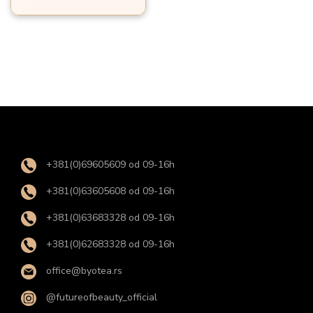
o
n
+381(0)69605609 od 09-16h
+381(0)63605608 od 09-16h
+381(0)63683328 od 09-16h
+381(0)62683328 od 09-16h
office@byotea.rs
@futureofbeauty_official