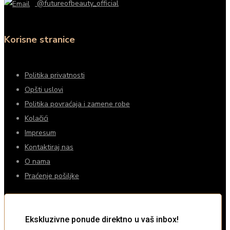
@futureofbeauty_official
Korisne stranice
Politika privatnosti
Opšti uslovi
Politika povraćaja i zamene robe
Kolačići
Impresum
Kontaktiraj nas
O nama
Praćenje pošiljke