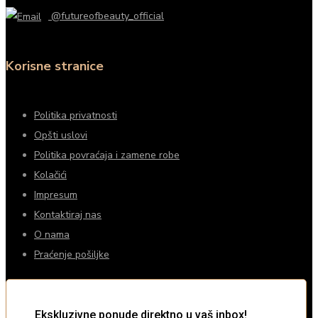
@futureofbeauty_official
Korisne stranice
Politika privatnosti
Opšti uslovi
Politika povraćaja i zamene robe
Kolačići
Impresum
Kontaktiraj nas
O nama
Praćenje pošiljke