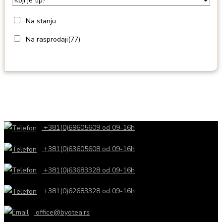
Na stanju
Na rasprodaji
(77)
+381(0)69605609 od 09-16h
+381(0)63605608 od 09-16h
+381(0)63683328 od 09-16h
+381(0)62683328 od 09-16h
office@byotea.rs