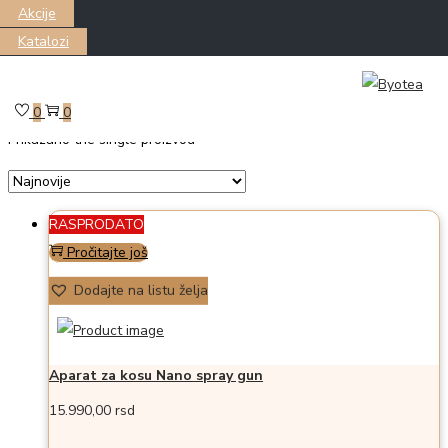
Akcije
Katalozi
Skip
Skip
Filter
to
to
0
0
Prikazano the single proizvod
navigation
content
RASPRODATO
Pročitajte još
Dodajte na listu želja
Aparat za kosu Nano spray gun
15.990,00
rsd