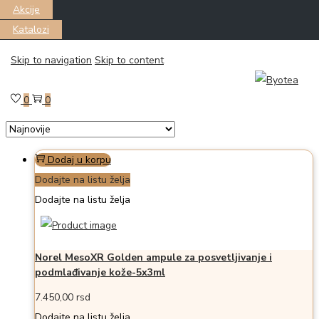
Akcije
Katalozi
Skip to navigation
Skip to content
Filter
Prikazano the single proizvod
0
0
Dodaj u korpu
Dodajte na listu želja
Dodajte na listu želja
Norel MesoXR Golden ampule za posvetljivanje i
podmlađivanje kože-5x3ml
7.450,00
rsd
Dodajte na listu želja