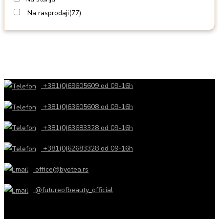
Na rasprodaji
(77)
+381(0)69605609 od 09-16h
+381(0)63605608 od 09-16h
+381(0)63683328 od 09-16h
+381(0)62683328 od 09-16h
office@byotea.rs
@futureofbeauty_official