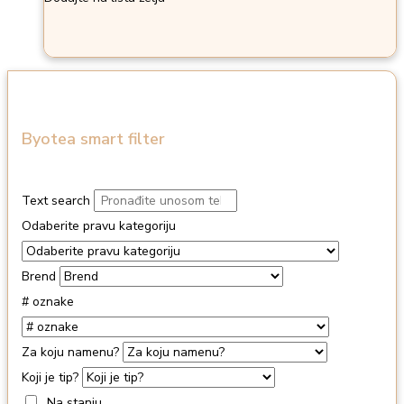
Byotea smart filter
Text search
Odaberite pravu kategoriju
Brend
# oznake
Za koju namenu?
Koji je tip?
Na stanju