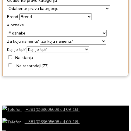
Odaberite pravu kategoriju
Brend
# oznake
Za koju namenu?
Koji je tip?
Na stanju
Na rasprodaji
(77)
+381(0)69605609 od 09-16h
+381(0)63605608 od 09-16h