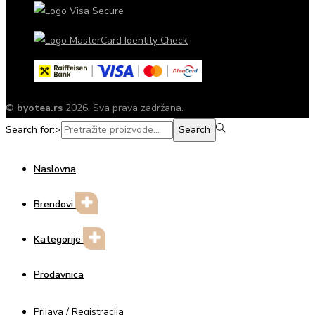
©
byotea.rs
2026. Sva prava zadržana.
Search for:>
Search
Naslovna
Brendovi
Kategorije
Prodavnica
Prijava / Registracija