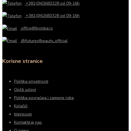
+381(0)63683328 od 09-16h
+381(0)62683328 od 09-16h
office@byotea.rs
@futureofbeauty_official
Korisne stranice
Politika privatnosti
Opšti uslovi
Politika povraćaja i zamene robe
Kolačići
Impresum
Kontaktiraj nas
O nama