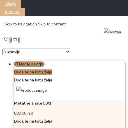
Akcije
Katalozi
Skip to navigation
Skip to content
Filter
Prikazano all 6 proizvoda
0
0
Dodaj u korpu
Dodajte na listu želja
Dodajte na listu želja
Metalne šnale 50/1
690,00
rsd
Dodajte na listu želja