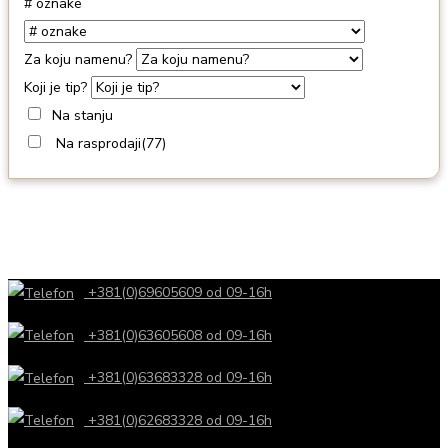
# oznake
Za koju namenu?
Koji je tip?
Na stanju
Na rasprodaji
(77)
+381(0)69605609 od 09-16h
+381(0)63605608 od 09-16h
+381(0)63683328 od 09-16h
+381(0)62683328 od 09-16h