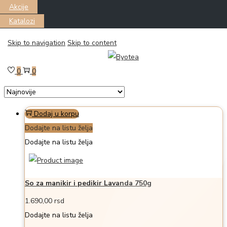
Akcije
Katalozi
Skip to navigation
Skip to content
Filter
Prikazano all 10 proizvoda
0
0
Dodaj u korpu
Dodajte na listu želja
Dodajte na listu želja
So za manikir i pedikir Lavanda 750g
1.690,00
rsd
Dodajte na listu želja