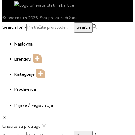
©
byotea.rs
2026. Sva prava zadržana.
Search for:>
Search
Naslovna
Brendovi
Kategorije
Prodavnica
Prijava / Registracija
Unesite za pretragu