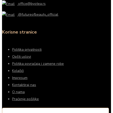
office@byotea.rs
@futureofbeauty_official
Korisne stranice
Politika privatnosti
Opšti uslovi
Politika povraćaja i zamene robe
Kolačići
Impresum
Kontaktiraj nas
O nama
Praćenje pošiljke