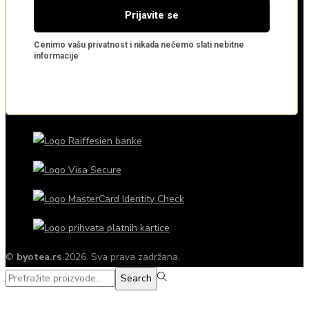
©
byotea.rs
2026. Sva prava zadržana.
Search
Search
for:>