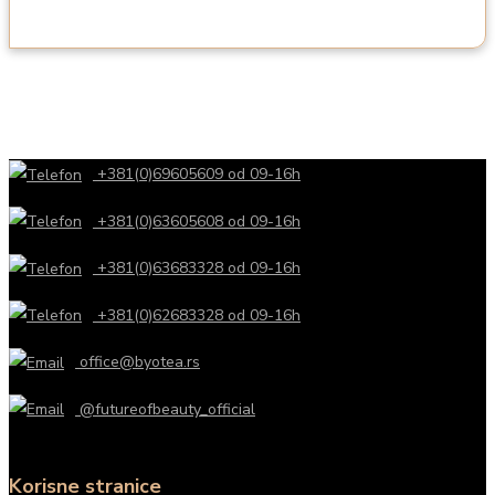
+381(0)69605609 od 09-16h
+381(0)63605608 od 09-16h
+381(0)63683328 od 09-16h
+381(0)62683328 od 09-16h
office@byotea.rs
@futureofbeauty_official
Korisne stranice