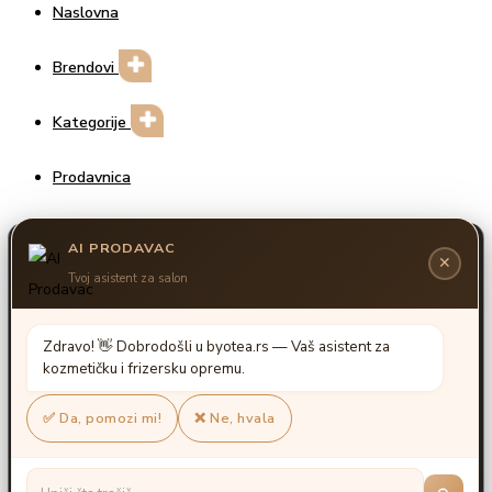
Naslovna
Brendovi
Kategorije
Prodavnica
Prijava / Registracija
Unesite za pretragu
Search
Search
for:>
Shopping cart