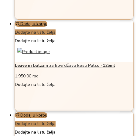
na
stranici
Dodaj u korpu
proizvoda.
Dodajte na listu želja
Dodajte na listu želja
Leave in balzam za kovrdžavu kosu Palco -125ml
1.950,00
rsd
Dodajte na listu želja
Dodaj u korpu
Dodajte na listu želja
Dodajte na listu želja