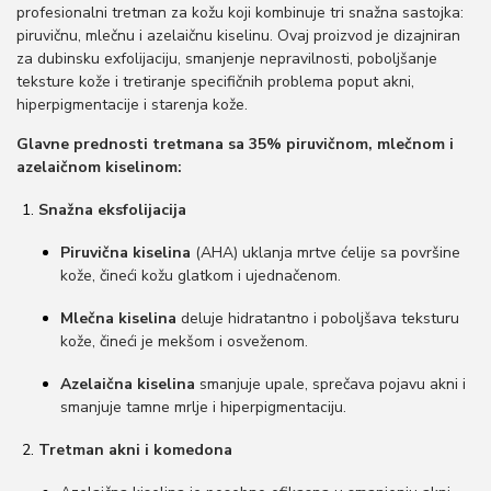
profesionalni tretman za kožu koji kombinuje tri snažna sastojka:
o
piruvičnu, mlečnu i azelaičnu kiselinu. Ovaj proizvod je dizajniran
n
za dubinsku exfolijaciju, smanjenje nepravilnosti, poboljšanje
teksture kože i tretiranje specifičnih problema poput akni,
hiperpigmentacije i starenja kože.
Glavne prednosti tretmana sa 35% piruvičnom, mlečnom i
azelaičnom kiselinom:
Snažna eksfolijacija
Piruvična kiselina
(AHA) uklanja mrtve ćelije sa površine
kože, čineći kožu glatkom i ujednačenom.
Mlečna kiselina
deluje hidratantno i poboljšava teksturu
kože, čineći je mekšom i osveženom.
Azelaična kiselina
smanjuje upale, sprečava pojavu akni i
smanjuje tamne mrlje i hiperpigmentaciju.
Tretman akni i komedona