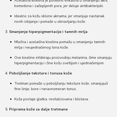
Azelaična kiselina je posebno efikasna u smanjenju akni,
komedona i začepljenih pora, jer deluje antibakterijski.
Idealno za kožu sklone aknama, jer smanjuje nastanak
novih izbijanja i pomaže u obnavljanju kože.
Smanjenje hiperpigmentacije i tamnih mrlja
Mlečna i azelaična kiselina pomažu u smanjenju tamnih
mrlja i neujednačenog tona kože.
Ove kiseline inhibiraju proizvodnju melanina, čime smanjuju
hiperpigmentaciju i čine kožu svetlijom i ujednačenijom.
Poboljšanje teksture i tonusa kože
Tretman pomaže u poboljšanju teksture kože, smanjujući
fine linije, bore i neravnomeran tonus.
Koža postaje glatka, revitalizovana i blistava.
Priprema kože za dalje tretmane