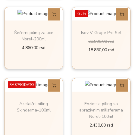
-35%
Šećerni piling za lice
Isov V-Grape Pro Set
Norel-200ml
O
28.990,00
rsd
4.860,00
rsd
r
T
18.850,00
rsd
i
r
g
e
i
n
n
u
RASPRODATO
a
t
l
n
Azelaični piling
Enzimski piling sa
n
a
Skinderma-100ml
abrazivnim milisferama
Norel-100ml
a
c
2.430,00
rsd
c
e
e
n