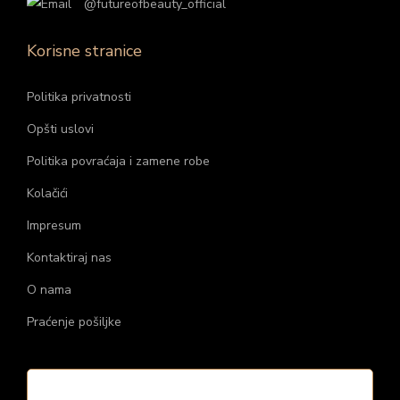
i
4
@futureofbeauty_official
l
0
Korisne stranice
a
0
:
,
Politika privatnosti
3
0
.
0
Opšti uslovi
6
Politika povraćaja i zamene robe
9
r
Kolačići
0
s
Impresum
,
d
0
.
Kontaktiraj nas
0
O nama
Praćenje pošiljke
r
s
d