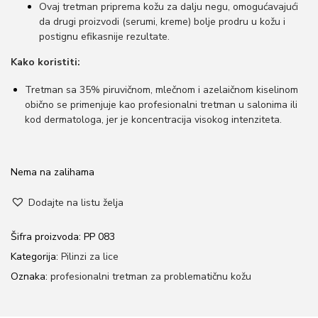
Ovaj tretman priprema kožu za dalju negu, omogućavajući
da drugi proizvodi (serumi, kreme) bolje prodru u kožu i
postignu efikasnije rezultate.
Kako koristiti:
Tretman sa 35% piruvičnom, mlečnom i azelaičnom kiselinom
obično se primenjuje kao profesionalni tretman u salonima ili
kod dermatologa, jer je koncentracija visokog intenziteta.
Nema na zalihama
Dodajte na listu želja
Šifra proizvoda:
PP 083
Kategorija:
Pilinzi za lice
Oznaka:
profesionalni tretman za problematičnu kožu