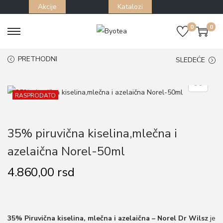
Akcije
Katalozi
0
0
S
S
k
k
PRETHODNI
SLEDEĆE
i
i
p
p
t
t
RASPRODATO
o
o
n
c
35% piruvična kiselina,mlečna i
a
o
azelaična Norel-50ml
v
n
i
t
4.860,00
rsd
g
e
a
n
t
t
35% Piruvična kiselina, mlečna i azelaična – Norel Dr Wilsz
je
i