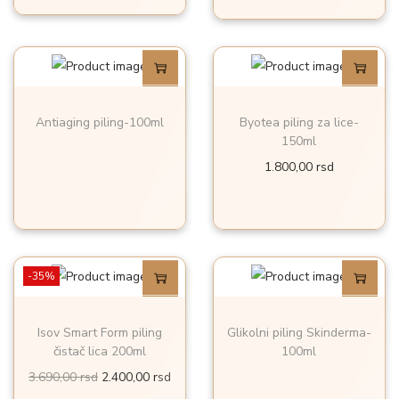
n
a
a
j
j
e
e
:
b
1
Antiaging piling-100ml
Byotea piling za lice-
150ml
i
8
1.800,00
rsd
l
.
a
8
:
5
2
0
8
,
-35%
.
0
9
0
Isov Smart Form piling
Glikolni piling Skinderma-
9
čistač lica 200ml
100ml
0
r
O
T
3.690,00
rsd
2.400,00
rsd
,
s