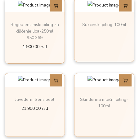
Regea enzimski piling za
Sukcinski piling-100ml
čišćenje lica-250ml
950.369
1.900,00
rsd
Juvederm Sensipeel
Skinderma mlečni piling-
100ml
21.900,00
rsd