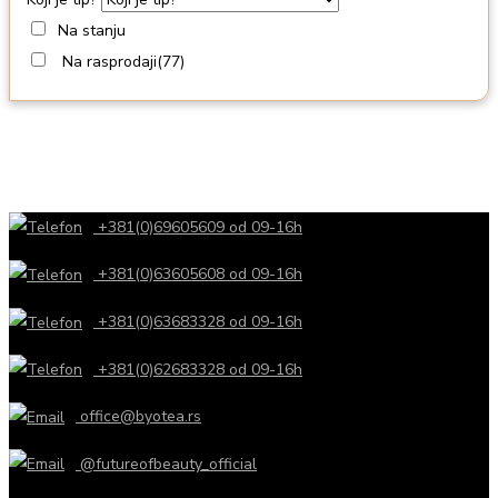
Na stanju
Na rasprodaji
(77)
+381(0)69605609 od 09-16h
+381(0)63605608 od 09-16h
+381(0)63683328 od 09-16h
+381(0)62683328 od 09-16h
office@byotea.rs
@futureofbeauty_official