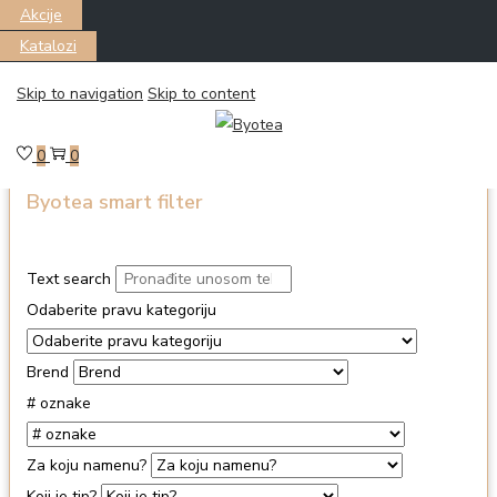
Akcije
Katalozi
Skip to navigation
Skip to content
Nijedan proizvod ne odgovara izabranim kriterijumima.
0
0
Byotea smart filter
Text search
Odaberite pravu kategoriju
Brend
# oznake
Za koju namenu?
Koji je tip?