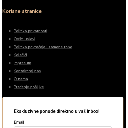
Korisne stranice
Politika privatnosti
Opšti uslovi
Politika povraćaja i zamene robe
Kolačići
Impresum
Kontaktiraj nas
O nama
Praćenje pošiljke